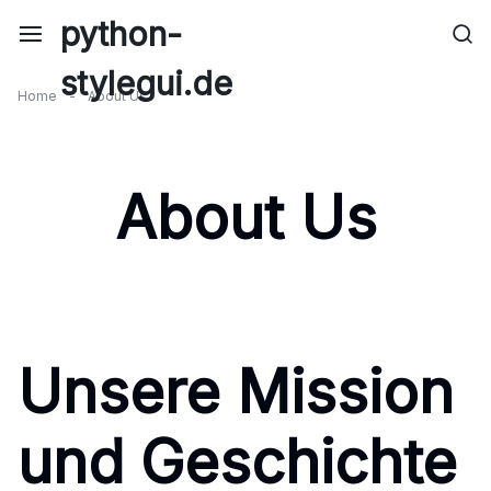
Skip
python-
to
content
stylegui.de
Home
-
About Us
About Us
Unsere Mission
und Geschichte