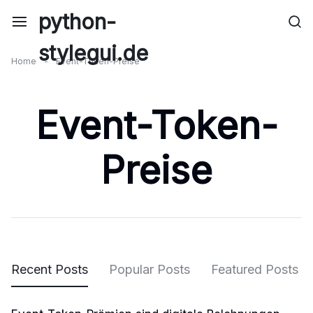
Skip
python-
to
content
stylegui.de
Home
-
Event-Token-Preise
Event-Token-
Preise
Recent Posts
Popular Posts
Featured Posts