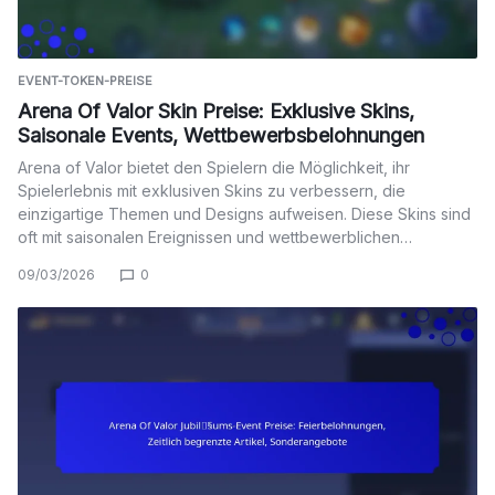
EVENT-TOKEN-PREISE
Arena Of Valor Skin Preise: Exklusive Skins,
Saisonale Events, Wettbewerbsbelohnungen
Arena of Valor bietet den Spielern die Möglichkeit, ihr
Spielerlebnis mit exklusiven Skins zu verbessern, die
einzigartige Themen und Designs aufweisen. Diese Skins sind
oft mit saisonalen Ereignissen und wettbewerblichen…
09/03/2026
0