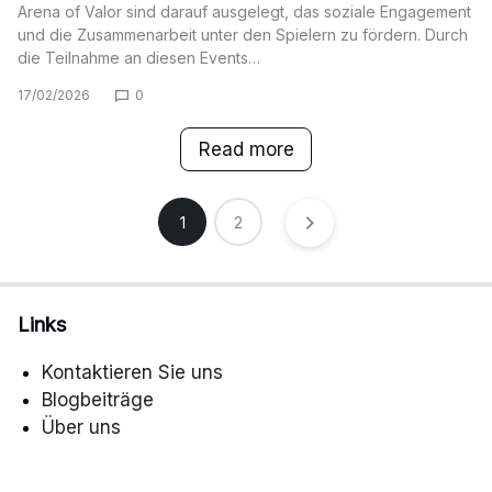
Arena of Valor sind darauf ausgelegt, das soziale Engagement
und die Zusammenarbeit unter den Spielern zu fördern. Durch
die Teilnahme an diesen Events…
17/02/2026
0
Read more
Posts
1
2
pagination
Links
Kontaktieren Sie uns
Blogbeiträge
Über uns