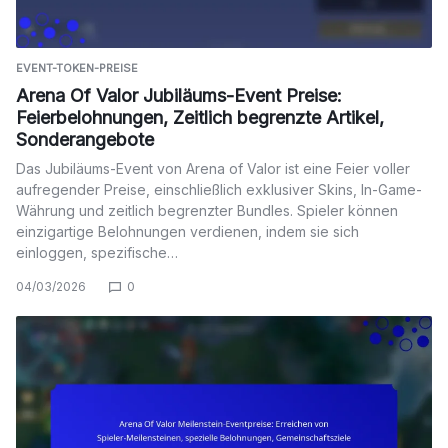
EVENT-TOKEN-PREISE
Arena Of Valor Jubiläums-Event Preise:
Feierbelohnungen, Zeitlich begrenzte Artikel,
Sonderangebote
Das Jubiläums-Event von Arena of Valor ist eine Feier voller
aufregender Preise, einschließlich exklusiver Skins, In-Game-
Währung und zeitlich begrenzter Bundles. Spieler können
einzigartige Belohnungen verdienen, indem sie sich
einloggen, spezifische…
04/03/2026
0