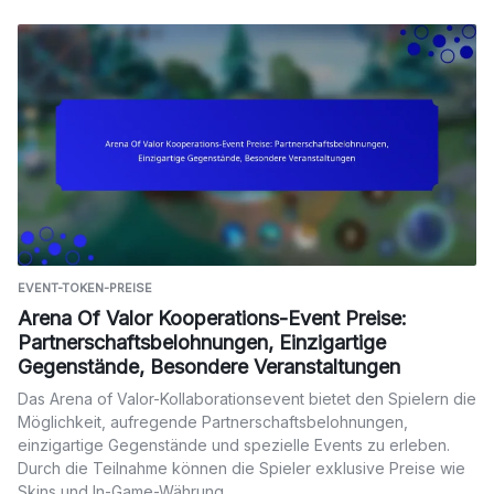
EVENT-TOKEN-PREISE
Arena Of Valor Kooperations-Event Preise:
Partnerschaftsbelohnungen, Einzigartige
Gegenstände, Besondere Veranstaltungen
Das Arena of Valor-Kollaborationsevent bietet den Spielern die
Möglichkeit, aufregende Partnerschaftsbelohnungen,
einzigartige Gegenstände und spezielle Events zu erleben.
Durch die Teilnahme können die Spieler exklusive Preise wie
Skins und In-Game-Währung…