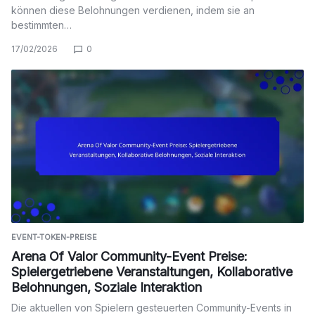
können diese Belohnungen verdienen, indem sie an
bestimmten…
17/02/2026
0
EVENT-TOKEN-PREISE
Arena Of Valor Community-Event Preise:
Spielergetriebene Veranstaltungen, Kollaborative
Belohnungen, Soziale Interaktion
Die aktuellen von Spielern gesteuerten Community-Events in