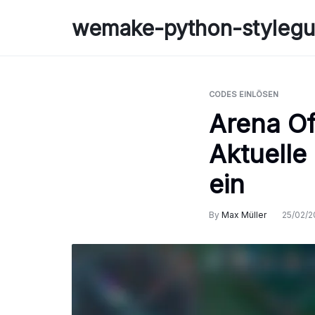
Skip
wemake-python-stylegu
to
content
CODES EINLÖSEN
Arena Of
Aktuelle
ein
By
Max Müller
25/02/2