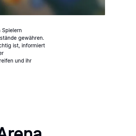
 Spielern
nstände gewähren.
tig ist, informiert
er
reifen und ihr
 Arena