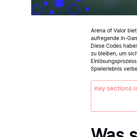
Arena of Valor bie
aufregende In-Gam
Diese Codes haben 
zu bleiben, um sich
Einlösungsprozess i
Spielerlebnis verb
Key sections in
Was s