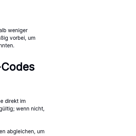
halb weniger
ßig vorbei, um
nnten.
e-Codes
e direkt im
gültig; wenn nicht,
dien abgleichen, um