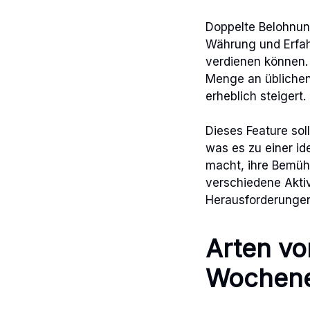
Doppelte Belohnu
Währung und Erfah
verdienen können. 
Menge an üblichen 
erheblich steigert.
Dieses Feature sol
was es zu einer id
macht, ihre Bemüh
verschiedene Akti
Herausforderunge
Arten vo
Wochene