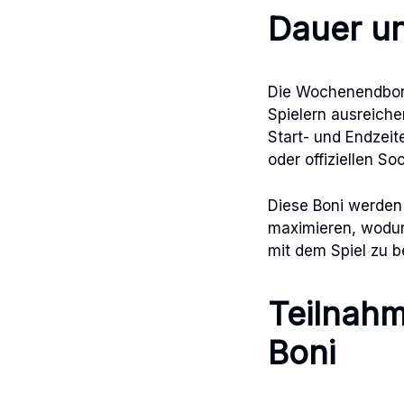
Dauer u
Die Wochenendboni
Spielern ausreiche
Start- und Endzeit
oder offiziellen So
Diese Boni werden 
maximieren, wodurc
mit dem Spiel zu 
Teilnahm
Boni