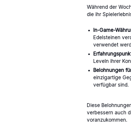
Während der Woche
die ihr Spielerleb
In-Game-Währu
Edelsteinen ver
verwendet werd
Erfahrungspunk
Leveln ihrer Ko
Belohnungen für
einzigartige Ge
verfügbar sind.
Diese Belohnungen
verbessern auch da
voranzukommen.