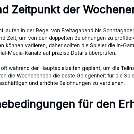
nd Zeitpunkt der Wochene
 laufen in der Regel von Freitagabend bis Sonntagabe
nd Zeit, um von den doppelten Belohnungen zu profitie
en können variieren, daher sollten die Spieler die In-
cial-Media-Kanäle auf präzise Details überprüfen.
oft während der Hauptspielzeiten geplant, um die Teil
h die Wochenenden die beste Gelegenheit für die Spiele
beschäftigen und erhöhte Belohnungen zu verdienen.
ebedingungen für den Erh