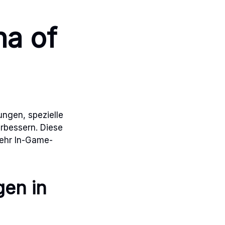
a of
ungen, spezielle
erbessern. Diese
mehr In-Game-
gen in