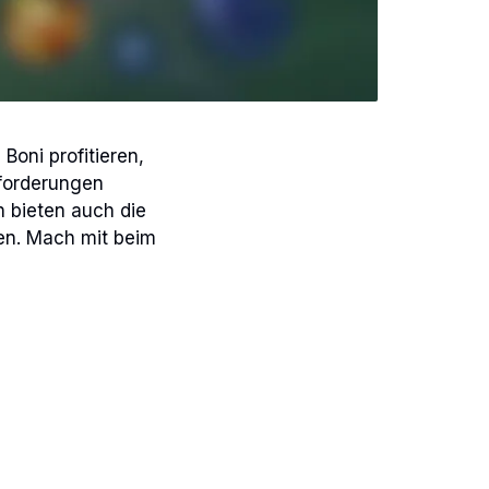
oni profitieren,
sforderungen
n bieten auch die
en. Mach mit beim