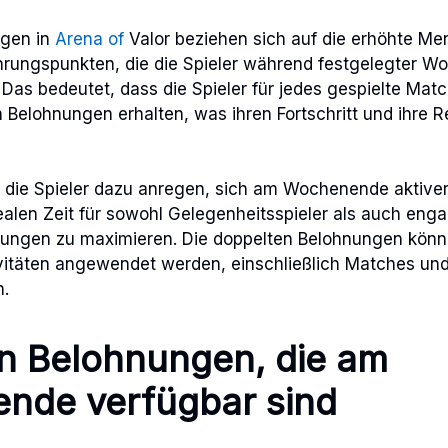
ngen in
Arena of
Valor beziehen sich auf die erhöhte M
rungspunkten, die die Spieler während festgelegter 
Das bedeutet, dass die Spieler für jedes gespielte Matc
Belohnungen erhalten, was ihren Fortschritt und ihre 
l die Spieler dazu anregen, sich am Wochenende aktiver 
ealen Zeit für sowohl Gelegenheitsspieler als auch eng
ungen zu maximieren. Die doppelten Belohnungen könn
vitäten angewendet werden, einschließlich Matches und
n.
n Belohnungen, die am
nde verfügbar sind