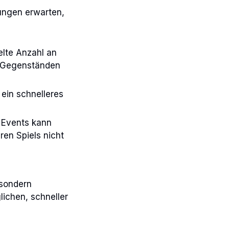
ungen erwarten,
elte Anzahl an
n Gegenständen
 ein schnelleres
 Events kann
ren Spiels nicht
 sondern
ichen, schneller