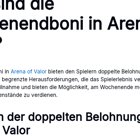
ind die
nendboni in Aren
?
i in
Arena of Valor
bieten den Spielern doppelte Belohn
h begrenzte Herausforderungen, die das Spielerlebnis v
Teilnahme und bieten die Möglichkeit, am Wochenende 
nstände zu verdienen.
on der doppelten Belohnun
 Valor