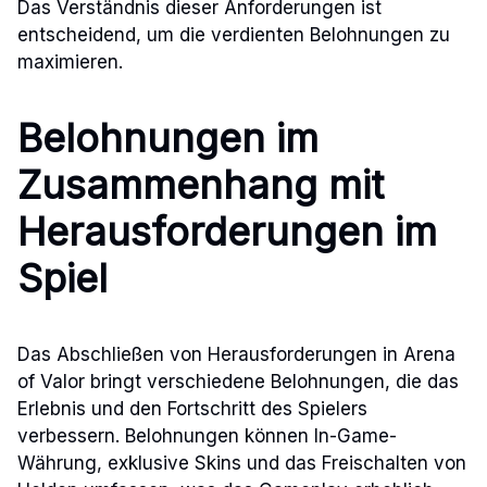
Das Verständnis dieser Anforderungen ist
entscheidend, um die verdienten Belohnungen zu
maximieren.
Belohnungen im
Zusammenhang mit
Herausforderungen im
Spiel
Das Abschließen von Herausforderungen in Arena
of Valor bringt verschiedene Belohnungen, die das
Erlebnis und den Fortschritt des Spielers
verbessern. Belohnungen können In-Game-
Währung, exklusive Skins und das Freischalten von