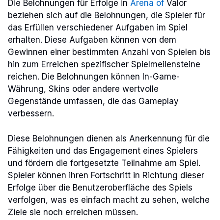
Die Belohnungen für Erfolge in
Arena of
Valor
beziehen sich auf die Belohnungen, die Spieler für
das Erfüllen verschiedener Aufgaben im Spiel
erhalten. Diese Aufgaben können von dem
Gewinnen einer bestimmten Anzahl von Spielen bis
hin zum Erreichen spezifischer Spielmeilensteine
reichen. Die Belohnungen können In-Game-
Währung, Skins oder andere wertvolle
Gegenstände umfassen, die das Gameplay
verbessern.
Diese Belohnungen dienen als Anerkennung für die
Fähigkeiten und das Engagement eines Spielers
und fördern die fortgesetzte Teilnahme am Spiel.
Spieler können ihren Fortschritt in Richtung dieser
Erfolge über die Benutzeroberfläche des Spiels
verfolgen, was es einfach macht zu sehen, welche
Ziele sie noch erreichen müssen.