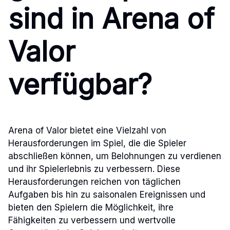
sind in Arena of
Valor
verfügbar?
Arena of Valor bietet eine Vielzahl von
Herausforderungen im Spiel, die die Spieler
abschließen können, um Belohnungen zu verdienen
und ihr Spielerlebnis zu verbessern. Diese
Herausforderungen reichen von täglichen
Aufgaben bis hin zu saisonalen Ereignissen und
bieten den Spielern die Möglichkeit, ihre
Fähigkeiten zu verbessern und wertvolle