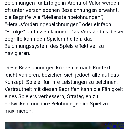
Belohnungen für Erfolge in Arena of Valor werden
oft unter verschiedenen Bezeichnungen erwähnt,
die Begriffe wie “Meilensteinbelohnungen”,
“Herausforderungsbelohnungen” oder einfach
“Erfolge” umfassen können. Das Verständnis dieser
Begriffe kann den Spielern helfen, das
Belohnungssystem des Spiels effektiver zu
navigieren.
Diese Bezeichnungen können je nach Kontext
leicht variieren, beziehen sich jedoch alle auf das
Konzept, Spieler für ihre Leistungen zu belohnen.
Vertrautheit mit diesen Begriffen kann die Fähigkeit
eines Spielers verbessern, Strategien zu
entwickeln und ihre Belohnungen im Spiel zu
maximieren.