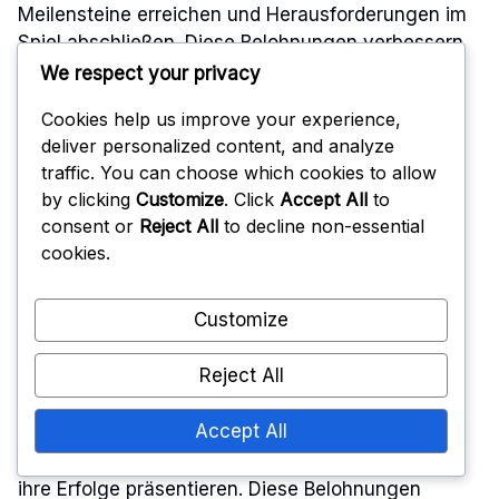
Meilensteine erreichen und Herausforderungen im
Spiel abschließen. Diese Belohnungen verbessern
das gesamte Spielerlebnis, indem sie Anreize
We respect your privacy
bieten, sich intensiver mit dem Spiel
Cookies help us improve your experience,
auseinanderzusetzen.
deliver personalized content, and analyze
traffic. You can choose which cookies to allow
Arten von
by clicking
Customize
. Click
Accept All
to
consent or
Reject All
to decline non-essential
Abschlussprämien in
cookies.
Arena of Valor
Customize
Reject All
Abschlussprämien in Arena of Valor können eine
Reihe von Gegenständen umfassen, wie Skins,
Accept All
Helden und In-Game-Währung. Spieler können
auch exklusive Titel und Abzeichen erhalten, die
ihre Erfolge präsentieren. Diese Belohnungen