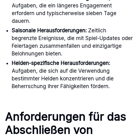
Aufgaben, die ein längeres Engagement
erfordern und typischerweise sieben Tage
dauern.
Saisonale Herausforderungen:
Zeitlich
begrenzte Ereignisse, die mit Spiel-Updates oder
Feiertagen zusammenfallen und einzigartige
Belohnungen bieten.
Helden-spezifische Herausforderungen:
Aufgaben, die sich auf die Verwendung
bestimmter Helden konzentrieren und die
Beherrschung ihrer Fähigkeiten fördern.
Anforderungen für das
Abschließen von