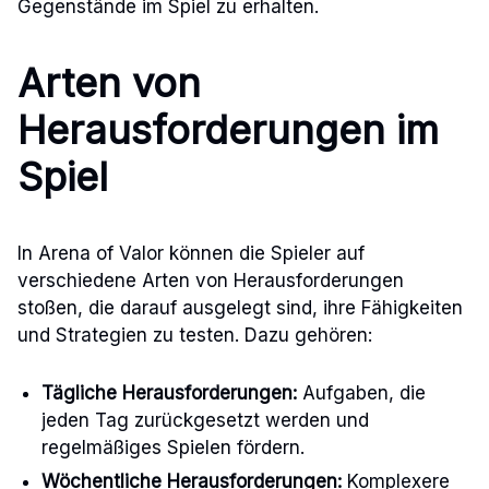
Gegenstände im Spiel zu erhalten.
Arten von
Herausforderungen im
Spiel
In Arena of Valor können die Spieler auf
verschiedene Arten von Herausforderungen
stoßen, die darauf ausgelegt sind, ihre Fähigkeiten
und Strategien zu testen. Dazu gehören:
Tägliche Herausforderungen:
Aufgaben, die
jeden Tag zurückgesetzt werden und
regelmäßiges Spielen fördern.
Wöchentliche Herausforderungen:
Komplexere