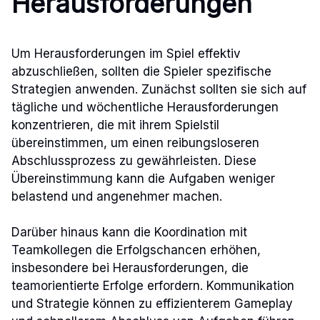
Herausforderungen
Um Herausforderungen im Spiel effektiv
abzuschließen, sollten die Spieler spezifische
Strategien anwenden. Zunächst sollten sie sich auf
tägliche und wöchentliche Herausforderungen
konzentrieren, die mit ihrem Spielstil
übereinstimmen, um einen reibungsloseren
Abschlussprozess zu gewährleisten. Diese
Übereinstimmung kann die Aufgaben weniger
belastend und angenehmer machen.
Darüber hinaus kann die Koordination mit
Teamkollegen die Erfolgschancen erhöhen,
insbesondere bei Herausforderungen, die
teamorientierte Erfolge erfordern. Kommunikation
und Strategie können zu effizienterem Gameplay