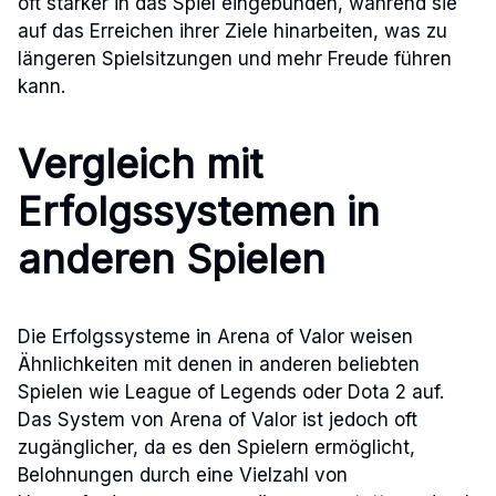
oft stärker in das Spiel eingebunden, während sie
auf das Erreichen ihrer Ziele hinarbeiten, was zu
längeren Spielsitzungen und mehr Freude führen
kann.
Vergleich mit
Erfolgssystemen in
anderen Spielen
Die Erfolgssysteme in Arena of Valor weisen
Ähnlichkeiten mit denen in anderen beliebten
Spielen wie League of Legends oder Dota 2 auf.
Das System von Arena of Valor ist jedoch oft
zugänglicher, da es den Spielern ermöglicht,
Belohnungen durch eine Vielzahl von