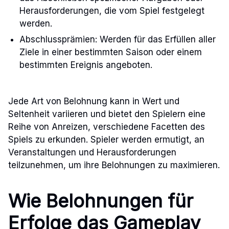
Herausforderungen, die vom Spiel festgelegt
werden.
Abschlussprämien: Werden für das Erfüllen aller
Ziele in einer bestimmten Saison oder einem
bestimmten Ereignis angeboten.
Jede Art von Belohnung kann in Wert und
Seltenheit variieren und bietet den Spielern eine
Reihe von Anreizen, verschiedene Facetten des
Spiels zu erkunden. Spieler werden ermutigt, an
Veranstaltungen und Herausforderungen
teilzunehmen, um ihre Belohnungen zu maximieren.
Wie Belohnungen für
Erfolge das Gameplay