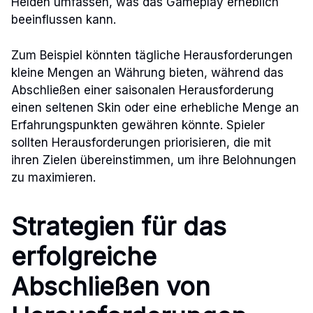
Helden umfassen, was das Gameplay erheblich
beeinflussen kann.
Zum Beispiel könnten tägliche Herausforderungen
kleine Mengen an Währung bieten, während das
Abschließen einer saisonalen Herausforderung
einen seltenen Skin oder eine erhebliche Menge an
Erfahrungspunkten gewähren könnte. Spieler
sollten Herausforderungen priorisieren, die mit
ihren Zielen übereinstimmen, um ihre Belohnungen
zu maximieren.
Strategien für das
erfolgreiche
Abschließen von