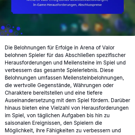
Die Belohnungen für Erfolge in Arena of Valor
belohnen Spieler für das Abschließen spezifischer
Herausforderungen und Meilensteine im Spiel und
verbessern das gesamte Spielerlebnis. Diese
Belohnungen umfassen Meilensteinbelohnungen,
die wertvolle Gegenstände, Währungen oder
Charaktere bereitstellen und eine tiefere
Auseinandersetzung mit dem Spiel fördern. Darüber
hinaus bieten eine Vielzahl von Herausforderungen
im Spiel, von täglichen Aufgaben bis hin zu
saisonalen Ereignissen, den Spielern die
Möglichkeit, ihre Fähigkeiten zu verbessern und