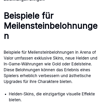
Beispiele für
Meilensteinbelohnunge
n
Beispiele für Meilensteinbelohnungen in Arena of
Valor umfassen exklusive Skins, neue Helden und
In-Game-Währungen wie Gold oder Edelsteine.
Diese Belohnungen können das Erlebnis eines
Spielers erheblich verbessern und ästhetische
Upgrades für ihre Charaktere bieten.
Helden-Skins, die einzigartige visuelle Effekte
bieten.