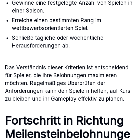
Gewinne eine festgelegte Anzahl von Spielen in
einer Saison.
Erreiche einen bestimmten Rang im
wettbewerbsorientierten Spiel.
Schließe tägliche oder wöchentliche
Herausforderungen ab.
Das Verständnis dieser Kriterien ist entscheidend
für Spieler, die ihre Belohnungen maximieren
möchten. Regelmäßiges Überprüfen der
Anforderungen kann den Spielern helfen, auf Kurs
zu bleiben und ihr Gameplay effektiv zu planen.
Fortschritt in Richtung
Meilensteinbelohnunge